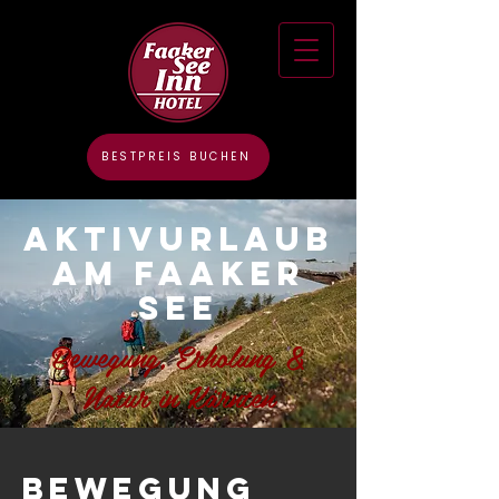
BESTPREIS BUCHEN
Aktivurlaub
am Faaker
See
Bewegung, Erholung &
Natur in Kärnten
Bewegung