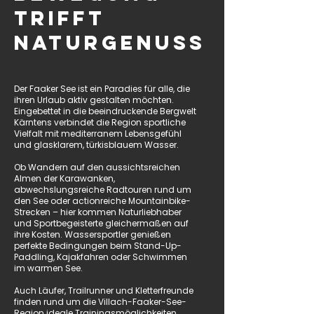
trifft
Naturgenuss
​Der Faaker See ist ein Paradies für alle, die
ihren Urlaub aktiv gestalten möchten.
Eingebettet in die beeindruckende Bergwelt
Kärntens verbindet die Region sportliche
Vielfalt mit mediterranem Lebensgefühl
und glasklarem, türkisblauem Wasser.
Ob Wandern auf den aussichtsreichen
Almen der Karawanken,
abwechslungsreiche Radtouren rund um
den See oder actionreiche Mountainbike-
Strecken – hier kommen Naturliebhaber
und Sportbegeisterte gleichermaßen auf
ihre Kosten. Wassersportler genießen
perfekte Bedingungen beim Stand-Up-
Paddling, Kajakfahren oder Schwimmen
im warmen See.
Auch Läufer, Trailrunner und Kletterfreunde
finden rund um die Villach-Faaker-See-
Region ideale Trainingsmöglichkeiten.